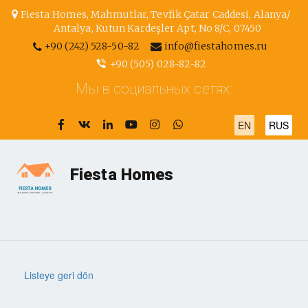
Fiesta Homes
,
Mahmutlar, Tevfik Çatar Caddesi
,
Alanya/
Antalya
,
Kutun Kardeşler Apt, No 8/С
,
07450
+90 (242) 528-50-82
info@fiestahomes.ru
+90 (505) 028-82-82
Мы в социальных сетях:
EN
RUS
Fiesta Homes
Listeye geri dön