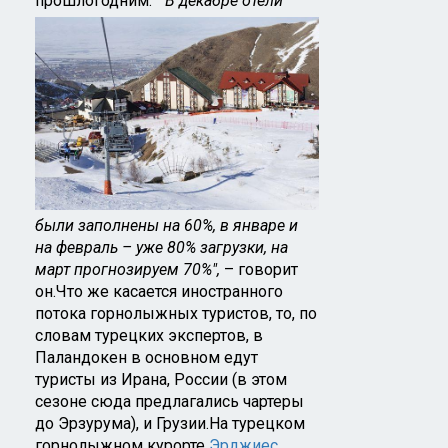
прошлогодним.
"В декабре отели
были заполнены на 60%, в январе и
на февраль – уже 80% загрузки, на
март прогнозируем 70%",
– говорит
он.Что же касается иностранного
потока горнолыжных туристов, то, по
словам турецких экспертов, в
Паландокен в основном едут
туристы из Ирана, России (в этом
сезоне сюда предлагались чартеры
до Эрзурума), и Грузии.На турецком
горнолыжном курорте
Эрджиес