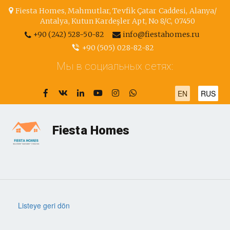
Fiesta Homes
,
Mahmutlar, Tevfik Çatar Caddesi
,
Alanya/
Antalya
,
Kutun Kardeşler Apt, No 8/С
,
07450
+90 (242) 528-50-82
info@fiestahomes.ru
+90 (505) 028-82-82
Мы в социальных сетях:
EN
RUS
Fiesta Homes
Listeye geri dön