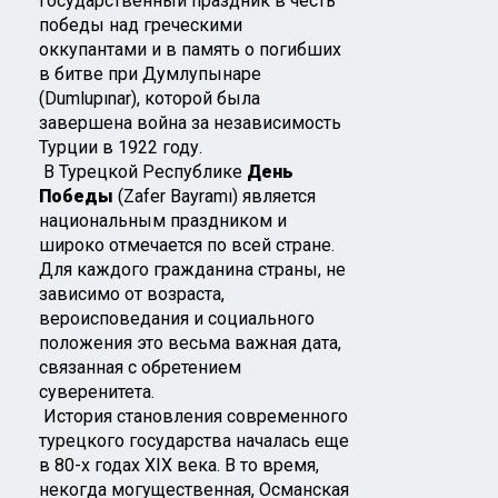
государственный праздник в честь
победы над греческими
оккупантами и в память о погибших
в битве при Думлупынаре
(Dumlupınar), которой была
завершена война за независимость
Турции в 1922 году.
В Турецкой Республике
День
Победы
(Zafer Bayramı) является
национальным праздником и
широко отмечается по всей стране.
Для каждого гражданина страны, не
зависимо от возраста,
вероисповедания и социального
положения это весьма важная дата,
связанная с обретением
суверенитета.
История становления современного
турецкого государства началась еще
в 80-х годах XIX века. В то время,
некогда могущественная, Османская