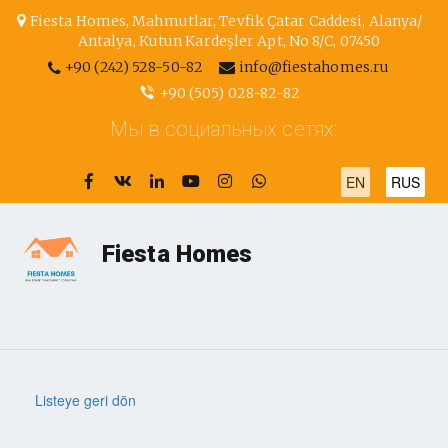
Fiesta Homes
,
Mahmutlar, Tevfik Çatar Caddesi
,
Alanya/
Antalya
,
Kutun Kardeşler Apt, No 8/С
,
07450
+90 (242) 528-50-82
info@fiestahomes.ru
+90 (505) 028-82-82
Мы в социальных сетях:
EN
RUS
Fiesta Homes
Listeye geri dön